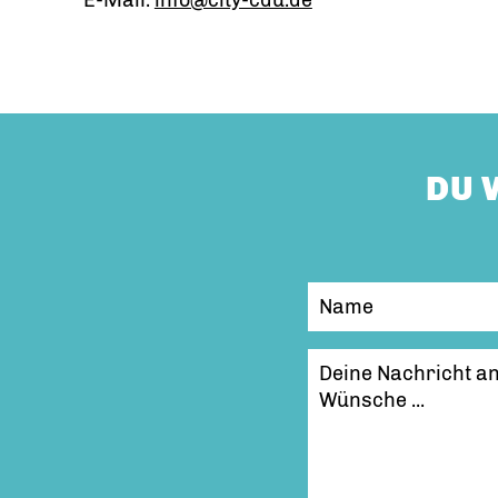
E-Mail:
info@city-cdu.de
DU 