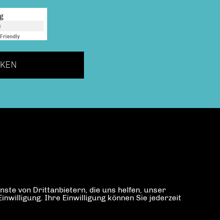
ng
n
Friendly
Captcha ⇗
KEN
ste von Drittanbietern, die uns helfen, unser
illigung. Ihre Einwilligung können Sie jederzeit