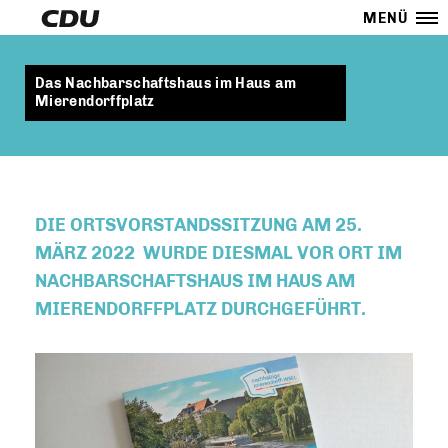
MENÜ
Das Nachbarschaftshaus im Haus am
Mierendorffplatz
DIE ORTSVORSTANDSSITZUNG AM 25.
MÄRZ 2022 WURDE DIESMAL VOR ORT IM
NACHBARSCHAFTSHAUS IM HAUS AM
MIERENDORFFPLATZ DURCHGEFÜHRT.