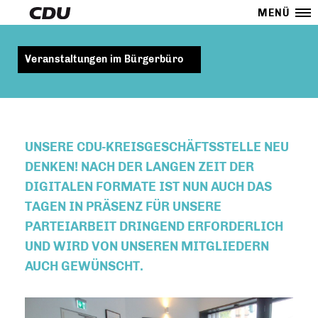
MENÜ
Veranstaltungen im Bürgerbüro
UNSERE CDU-KREISGESCHÄFTSSTELLE NEU
DENKEN! NACH DER LANGEN ZEIT DER
DIGITALEN FORMATE IST NUN AUCH DAS
TAGEN IN PRÄSENZ FÜR UNSERE
PARTEIARBEIT DRINGEND ERFORDERLICH
UND WIRD VON UNSEREN MITGLIEDERN
AUCH GEWÜNSCHT.